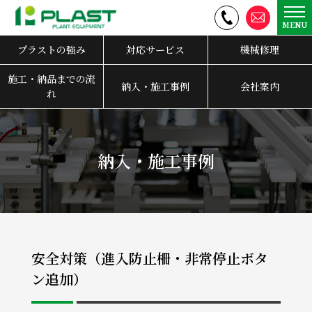
MENU
プラストの強み
対応サービス
機械修理
施工・納品までの流
納入・施工事例
会社案内
れ
納入・施工事例
安全対策（進入防止柵・非常停止ボタ
ン追加）